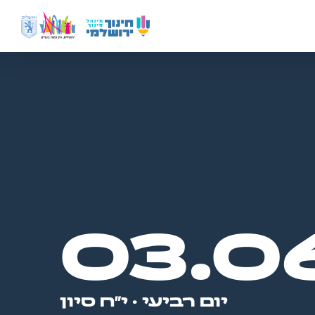
03.0
יום רביעי · י״ח סיון