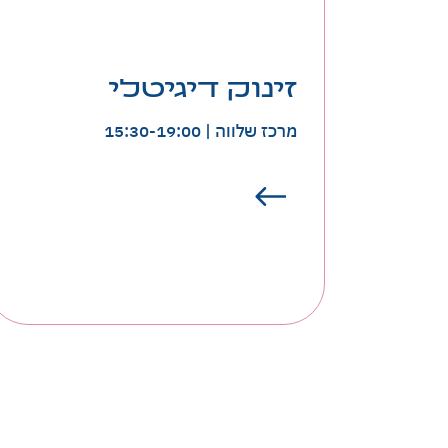
סיכום המהלך בשנה החולפת בדגש
זינוק דיגיטלי
לתהליכים הפדגוגיים שנעשים בבתי
הספר, האירוע יכלול הרצאת העשרה
מרכז שלווה | 15:30-19:00
ולצממידת עמיתים באמצעות הרצאות
TED ודוכנים בהם יציגו בי"ס נבחרים
פעולות / הצלחות מהשטח