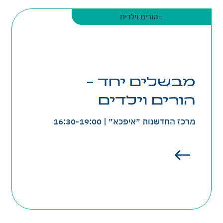
=הורים וילדים
מבשלים יחד -
סדנת בישול חוויתית להורים וילדים במטבח של
מרכז החדשנות ״איפכא״.
הורים וילדים
הילדים ישתפו
במסגרת תכנית ״בא לי בריא״
מרכז החדשנות ״איפכא״ | 16:30-19:00
את ההורים במה שלמדו ויחזרו הביתה ם חוויה
משותפת: ידע חדש ואוכל טעים!
בהנחיית ״מצילות המזון״ ירושלים.