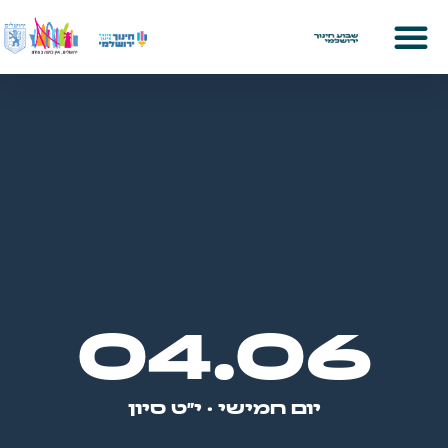
והשבוע נמשך…
04.06
יום חמישי · י״ט סיון